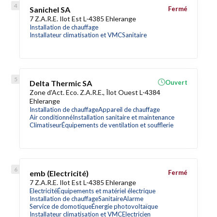
Sanichel SA
Fermé
7 Z.A.R.E. Ilot Est L-4385 Ehlerange
Installation de chauffage
Installateur climatisation et VMC
Sanitaire
Delta Thermic SA
Ouvert
Zone d'Act. Eco. Z.A.R.E., Îlot Ouest L-4384
Ehlerange
Installation de chauffage
Appareil de chauffage
Air conditionné
Installation sanitaire et maintenance
Climatiseur
Équipements de ventilation et soufflerie
emb (Electricité)
Fermé
7 Z.A.R.E. Ilot Est L-4385 Ehlerange
Electricité
Équipements et matériel électrique
Installation de chauffage
Sanitaire
Alarme
Service de domotique
Énergie photovoltaïque
Installateur climatisation et VMC
Electricien