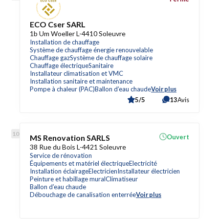
ECO Cser SARL
1b Um Woeller L-4410 Soleuvre
Installation de chauffage
Système de chauffage énergie renouvelable
Chauffage gaz
Système de chauffage solaire
Chauffage électrique
Sanitaire
Installateur climatisation et VMC
Installation sanitaire et maintenance
Pompe à chaleur (PAC)
Ballon d’eau chaude
Voir plus
5/5
13
Avis
MS Renovation SARLS
Ouvert
38 Rue du Bois L-4421 Soleuvre
Service de rénovation
Équipements et matériel électrique
Electricité
Installation éclairage
Electricien
Installateur électricien
Peinture et habillage mural
Climatiseur
Ballon d’eau chaude
Débouchage de canalisation enterrée
Voir plus