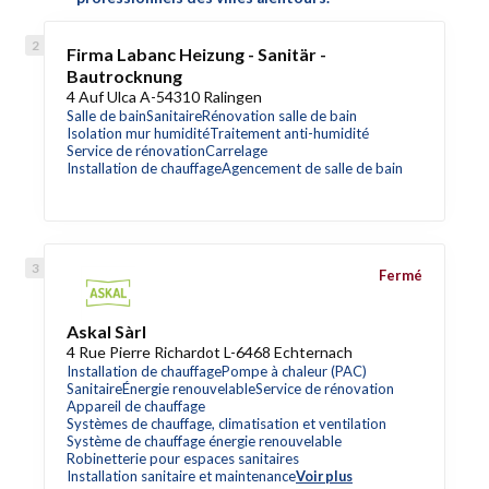
Firma Labanc Heizung - Sanitär -
Bautrocknung
4 Auf Ulca A-54310 Ralingen
Salle de bain
Sanitaire
Rénovation salle de bain
Isolation mur humidité
Traitement anti-humidité
Service de rénovation
Carrelage
Installation de chauffage
Agencement de salle de bain
Fermé
Askal Sàrl
4 Rue Pierre Richardot L-6468 Echternach
Installation de chauffage
Pompe à chaleur (PAC)
Sanitaire
Énergie renouvelable
Service de rénovation
Appareil de chauffage
Systèmes de chauffage, climatisation et ventilation
Système de chauffage énergie renouvelable
Robinetterie pour espaces sanitaires
Installation sanitaire et maintenance
Voir plus