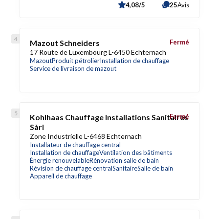
4,08/5
25
Avis
Mazout Schneiders
Fermé
17 Route de Luxembourg L-6450 Echternach
Mazout
Produit pétrolier
Installation de chauffage
Service de livraison de mazout
Kohlhaas Chauffage Installations Sanitaires
Fermé
Sàrl
Zone Industrielle L-6468 Echternach
Installateur de chauffage central
Installation de chauffage
Ventilation des bâtiments
Énergie renouvelable
Rénovation salle de bain
Révision de chauffage central
Sanitaire
Salle de bain
Appareil de chauffage