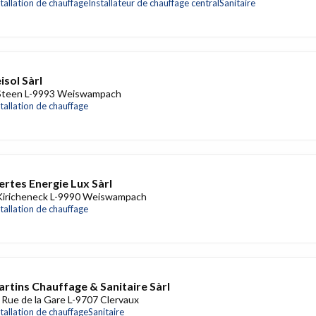
stallation de chauffage
Installateur de chauffage central
Sanitaire
isol Sàrl
Steen L-9993 Weiswampach
stallation de chauffage
rtes Energie Lux Sàrl
Kiricheneck L-9990 Weiswampach
stallation de chauffage
rtins Chauffage & Sanitaire Sàrl
 Rue de la Gare L-9707 Clervaux
stallation de chauffage
Sanitaire