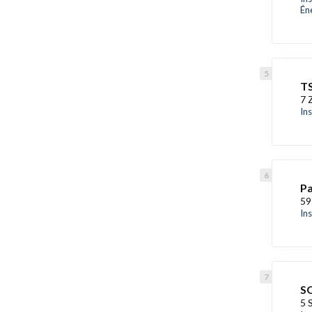
Én
TS
7 
In
P
59
In
SO
5 