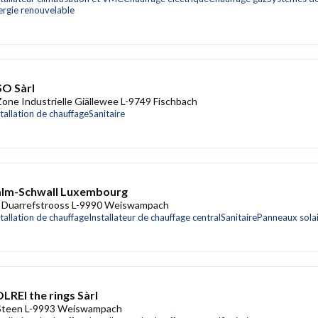
ergie renouvelable
O Sàrl
Zone Industrielle Giällewee L-9749 Fischbach
stallation de chauffage
Sanitaire
alm-Schwall Luxembourg
 Duarrefstrooss L-9990 Weiswampach
stallation de chauffage
Installateur de chauffage central
Sanitaire
Panneaux sola
LREI the rings Sàrl
Steen L-9993 Weiswampach