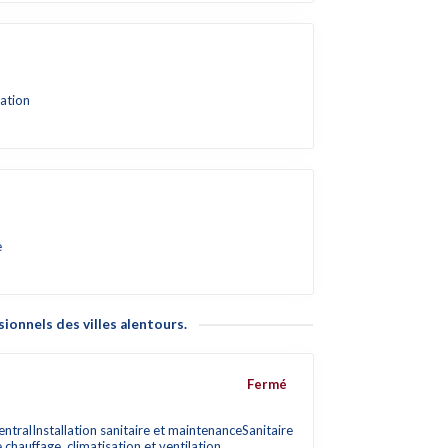
lation
e
ionnels des villes alentours.
Fermé
entral
Installation sanitaire et maintenance
Sanitaire
chauffage, climatisation et ventilation