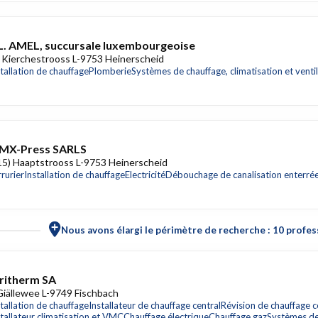
L. AMEL, succursale luxembourgeoise
 Kierchestrooss L-9753 Heinerscheid
stallation de chauffage
Plomberie
Systèmes de chauffage, climatisation et venti
MX-Press SARLS
15) Haaptstrooss L-9753 Heinerscheid
rurier
Installation de chauffage
Electricité
Débouchage de canalisation enterré
Nous avons élargi le périmètre de recherche : 10 profess
ritherm SA
Giällewee L-9749 Fischbach
stallation de chauffage
Installateur de chauffage central
Révision de chauffage c
stallateur climatisation et VMC
Chauffage électrique
Chauffage gaz
Systèmes de 