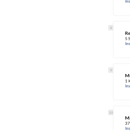
In
Re
5 
In
Me
1 
In
Ma
37
In