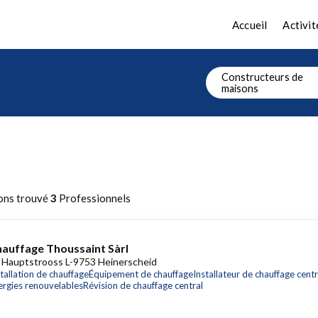
Accueil
Activit
Constructeurs de
maisons
ons trouvé
3
Professionnels
auffage Thoussaint Sàrl
 Hauptstrooss L-9753 Heinerscheid
stallation de chauffage
Équipement de chauffage
Installateur de chauffage centr
ergies renouvelables
Révision de chauffage central