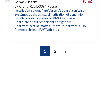
Jomo-Therm
Fermé
59 Grand-Rue L-3394 Roeser
Installation de chauffage
Vente d'appareil sanitaire
Systèmes de chauffage, climatisation et ventilation
Installateur climatisation et VMC
Chaudière
Chaudière à haut rendement énergétique
Chauffage gaz
Chauffage au mazout
Chauffage au sol
Pompe à chaleur (PAC)
Voir plus
›
1
2
Accès rapide
Référencez votre entreprise
Blog
Liens utiles