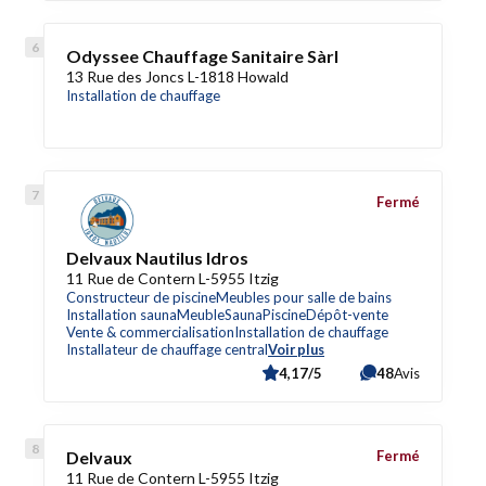
Odyssee Chauffage Sanitaire Sàrl
13 Rue des Joncs L-1818 Howald
Installation de chauffage
Fermé
Delvaux Nautilus Idros
11 Rue de Contern L-5955 Itzig
Constructeur de piscine
Meubles pour salle de bains
Installation sauna
Meuble
Sauna
Piscine
Dépôt-vente
Vente & commercialisation
Installation de chauffage
Installateur de chauffage central
Voir plus
4,17/5
48
Avis
Delvaux
Fermé
11 Rue de Contern L-5955 Itzig