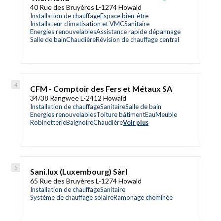
40 Rue des Bruyères L-1274 Howald
Installation de chauffage
Espace bien-être
Installateur climatisation et VMC
Sanitaire
Energies renouvelables
Assistance rapide dépannage
Salle de bain
Chaudière
Révision de chauffage central
CFM - Comptoir des Fers et Métaux SA
34/38 Rangwee L-2412 Howald
Installation de chauffage
Sanitaire
Salle de bain
Energies renouvelables
Toiture bâtiment
Eau
Meuble
Robinetterie
Baignoire
Chaudière
Voir plus
Sani.lux (Luxembourg) Sàrl
65 Rue des Bruyères L-1274 Howald
Installation de chauffage
Sanitaire
Système de chauffage solaire
Ramonage cheminée