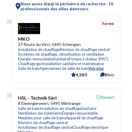
Nous avons élargi le périmètre de recherche : 10
professionnels des villes alentours.
Fermé
MKO
37 Route du Vin L-5445 Schengen
Installation de chauffage
Révision de chauffage central
Systèmes de chauffage, climatisation et ventilation
Énergie renouvelable
Sanitaire
Pompe à chaleur (PAC)
Chauffage gaz
Installation sanitaire et maintenance
Salle de bain
Agencement de salle de bain
Voir plus
4,38/5
8
Avis
HSL - Technik Sàrl
Ouvert
8 Elwengerwee L-5495 Wintrange
Salle de bain
Installation de chauffage
Sanitaire
Ventilation des bâtiments
Énergie renouvelable
Meubles pour salle de bains
Appareil de chauffage
Révision de chauffage central
Installateur de chauffage central
Chauffage électrique