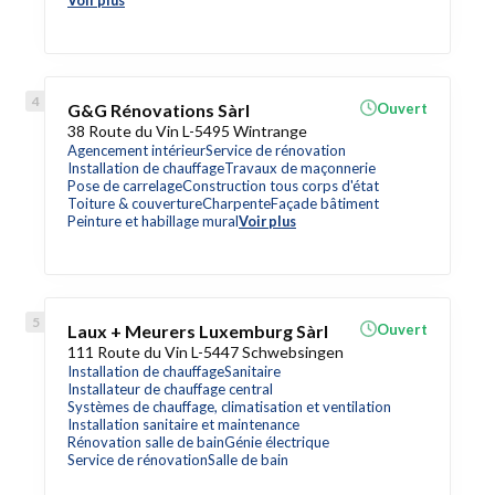
Voir plus
G&G Rénovations Sàrl
Ouvert
38 Route du Vin L-5495 Wintrange
Agencement intérieur
Service de rénovation
Installation de chauffage
Travaux de maçonnerie
Pose de carrelage
Construction tous corps d'état
Toiture & couverture
Charpente
Façade bâtiment
Peinture et habillage mural
Voir plus
Laux + Meurers Luxemburg Sàrl
Ouvert
111 Route du Vin L-5447 Schwebsingen
Installation de chauffage
Sanitaire
Installateur de chauffage central
Systèmes de chauffage, climatisation et ventilation
Installation sanitaire et maintenance
Rénovation salle de bain
Génie électrique
Service de rénovation
Salle de bain