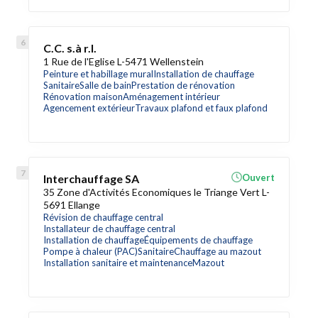
C.C. s.à r.l.
1 Rue de l'Eglise L-5471 Wellenstein
Peinture et habillage mural
Installation de chauffage
Sanitaire
Salle de bain
Prestation de rénovation
Rénovation maison
Aménagement intérieur
Agencement extérieur
Travaux plafond et faux plafond
Interchauffage SA
Ouvert
35 Zone d'Activités Economiques le Triange Vert L-
5691 Ellange
Révision de chauffage central
Installateur de chauffage central
Installation de chauffage
Équipements de chauffage
Pompe à chaleur (PAC)
Sanitaire
Chauffage au mazout
Installation sanitaire et maintenance
Mazout