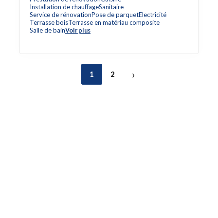
Installation de chauffage
Sanitaire
Service de rénovation
Pose de parquet
Electricité
Terrasse bois
Terrasse en matériau composite
Salle de bain
Voir plus
›
1
2
Accès rapide
Référencez votre entreprise
Blog
Liens utiles
Contactez-nous
Mentions légales