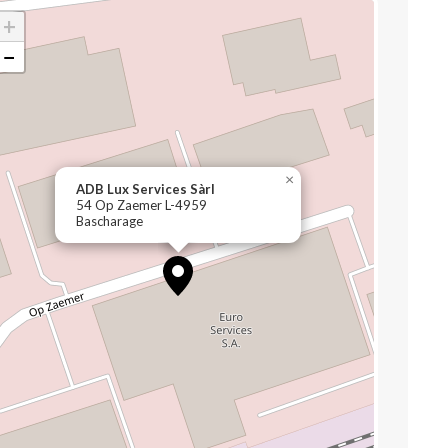
+
−
×
ADB Lux Services Sàrl
54 Op Zaemer L-4959
Bascharage