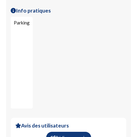
Gaz / air comprimé et liquéfié
Electroménager
Info pratiques
Gaz domestique
Assistance rapide dépannage
Parking
Aide aux démarches administratives
Service public
Gaz naturel
Avis des utilisateurs