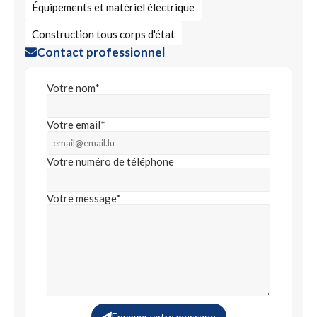
Équipements et matériel électrique
Construction tous corps d'état
Contact professionnel
Pose revêtement de sol
Vente de revêtement de sol
Façade bâtiment
Votre nom*
Pose de parquet
Revêtements muraux
Pose de carrelage
Votre email*
Electricien
Votre numéro de téléphone
Appareillage de distribution et de commande en basse
tension
Votre message*
Envoyer votre message