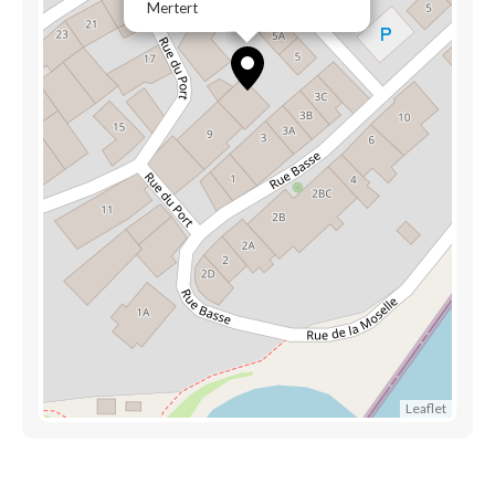
Mertert
Leaflet