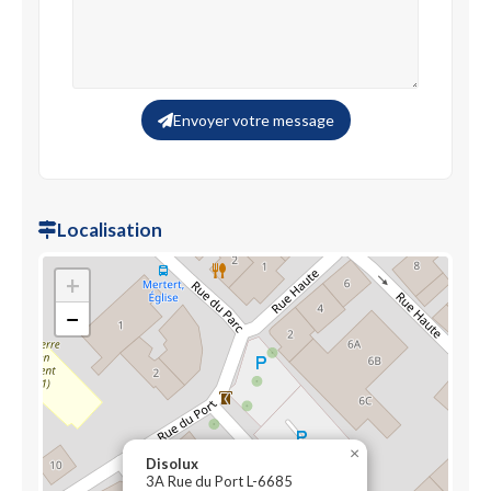
Envoyer votre message
Localisation
+
−
×
Disolux
3A Rue du Port L-6685