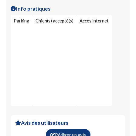
Air conditionné
Info pratiques
Chaudière à haut rendement énergétique
Chaudière
Parking
Chien(s) accepté(s)
Accès internet
Ballon d’eau chaude
Système de chauffage énergie renouvelable
Énergies vertes
Spécialiste installation électrique
Chauffage énergie solaire
Transition énergétique
Energies renouvelables
Climatiseur
Équipement de chauffage
Avis des utilisateurs
Rédiger un avis