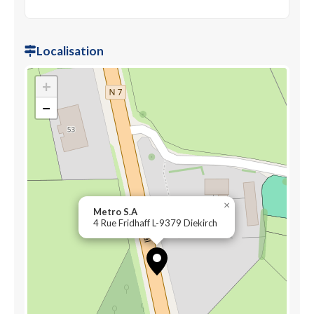
Localisation
+
−
×
Metro S.A
4 Rue Fridhaff L-9379 Diekirch