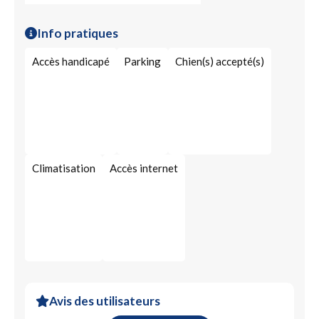
Appareil de chauffage
Carrelage pour sol
Info pratiques
Adoucisseur d’eau
Pompe à chaleur (PAC)
Accès handicapé
Parking
Chien(s) accepté(s)
Systèmes de chauffage, climatisation et ventilation
Carrelage
Climatisation
Accès internet
Avis des utilisateurs