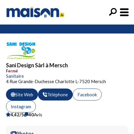
Sani Design Sàrl à Mersch
Fermé
Sanitaire
4 Rue Grande-Duchesse Charlotte L-7520 Mersch
Site Web
Téléphone
Facebook
Instagram
4,42/5
40
Avis
Photos