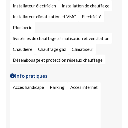
Installateur électricien
Installation de chauffage
Installateur climatisation et VMC
Electricité
Plomberie
Systèmes de chauffage, climatisation et ventilation
Chaudière
Chauffage gaz
Climatiseur
Désembouage et protection réseaux chauffage
Entretien de chaudière
Sanitaire
Info pratiques
Ballon d’eau chaude
Accès handicapé
Parking
Accès internet
Débouchage de canalisation enterrée
Pompe à chaleur (PAC)
Remplacement de chaudières
Installation éclairage
Electricien