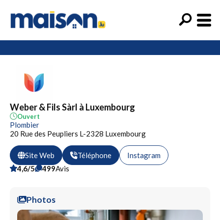
Weber & Fils Sàrl à Luxembourg
Ouvert
Plombier
20 Rue des Peupliers L-2328 Luxembourg
Site Web
Téléphone
Instagram
4,6/5
499
Avis
Photos