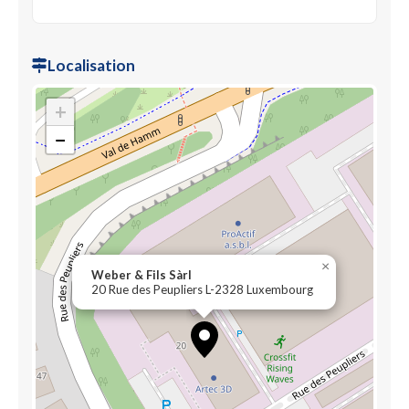
Localisation
+
−
×
Weber & Fils Sàrl
20 Rue des Peupliers L-2328 Luxembourg