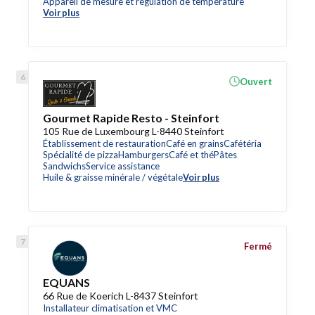
Appareil de mesure et régulation de température
Voir plus
Ouvert
Gourmet Rapide Resto - Steinfort
105 Rue de Luxembourg L-8440 Steinfort
Établissement de restauration
Café en grains
Cafétéria
Spécialité de pizza
Hamburgers
Café et thé
Pâtes
Sandwichs
Service assistance
Huile & graisse minérale / végétale
Voir plus
Fermé
EQUANS
66 Rue de Koerich L-8437 Steinfort
Installateur climatisation et VMC