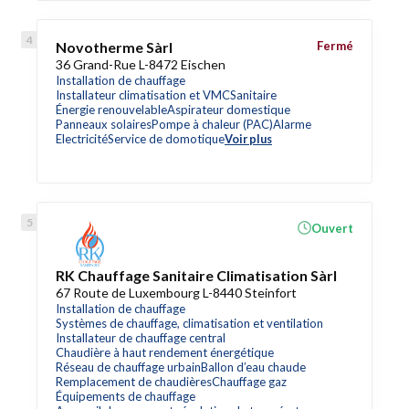
Novotherme Sàrl
Fermé
36 Grand-Rue L-8472 Eischen
Installation de chauffage
Installateur climatisation et VMC
Sanitaire
Énergie renouvelable
Aspirateur domestique
Panneaux solaires
Pompe à chaleur (PAC)
Alarme
Electricité
Service de domotique
Voir plus
Ouvert
RK Chauffage Sanitaire Climatisation Sàrl
67 Route de Luxembourg L-8440 Steinfort
Installation de chauffage
Systèmes de chauffage, climatisation et ventilation
Installateur de chauffage central
Chaudière à haut rendement énergétique
Réseau de chauffage urbain
Ballon d’eau chaude
Remplacement de chaudières
Chauffage gaz
Équipements de chauffage