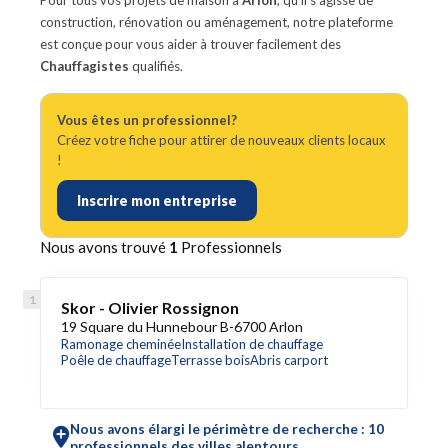
Pour tous vos projets de maison à
Arlon
, qu'il s'agisse de
construction, rénovation ou aménagement, notre plateforme
est conçue pour vous aider à trouver facilement des
Chauffagistes
qualifiés.
Vous êtes un professionnel?
Créez votre fiche pour attirer de nouveaux clients locaux
!
Inscrire mon entreprise
Nous avons trouvé
1
Professionnels
Skor - Olivier Rossignon
19 Square du Hunnebour B-6700 Arlon
Ramonage cheminée
Installation de chauffage
Poêle de chauffage
Terrasse bois
Abris carport
Nous avons élargi le périmètre de recherche : 10
professionnels des villes alentours.