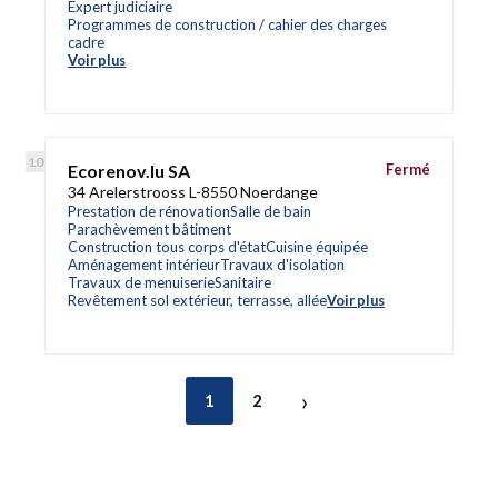
Expert judiciaire
Programmes de construction / cahier des charges
cadre
Voir plus
Ecorenov.lu SA
Fermé
34 Arelerstrooss L-8550 Noerdange
Prestation de rénovation
Salle de bain
Parachèvement bâtiment
Construction tous corps d'état
Cuisine équipée
Aménagement intérieur
Travaux d'isolation
Travaux de menuiserie
Sanitaire
Revêtement sol extérieur, terrasse, allée
Voir plus
›
1
2