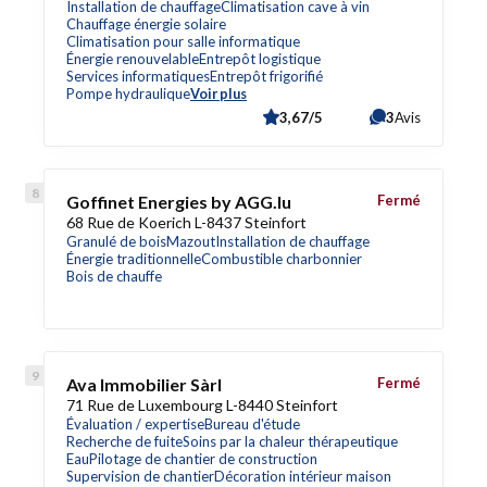
Installation de chauffage
Climatisation cave à vin
Chauffage énergie solaire
Climatisation pour salle informatique
Énergie renouvelable
Entrepôt logistique
Services informatiques
Entrepôt frigorifié
Pompe hydraulique
Voir plus
3,67/5
3
Avis
Goffinet Energies by AGG.lu
Fermé
68 Rue de Koerich L-8437 Steinfort
Granulé de bois
Mazout
Installation de chauffage
Énergie traditionnelle
Combustible charbonnier
Bois de chauffe
Ava Immobilier Sàrl
Fermé
71 Rue de Luxembourg L-8440 Steinfort
Évaluation / expertise
Bureau d'étude
Recherche de fuite
Soins par la chaleur thérapeutique
Eau
Pilotage de chantier de construction
Supervision de chantier
Décoration intérieur maison