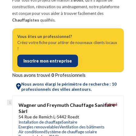
Pour tous vos projets de maison à
Bous
, qu'il s'agisse de
construction, rénovation ou aménagement, notre plateforme
est conçue pour vous aider à trouver facilement des
Chauffagistes
qualifiés.
Vous êtes un professionnel?
Créez votre fiche pour attirer de nouveaux clients locaux
!
Inscrire mon entreprise
Nous avons trouvé
0
Professionnels
Nous avons élargi le périmètre de recherche : 10
professionnels des villes alentours.
Wagner und Freymuth Chauffage Sanitaire
Fermé
Sàrl
54 Rue de Remich L-5442 Roedt
Installation de chauffage
Sanitaire
Energies renouvelables
Ventilation des bâtiments
Air conditionné
Système de chauffage solaire