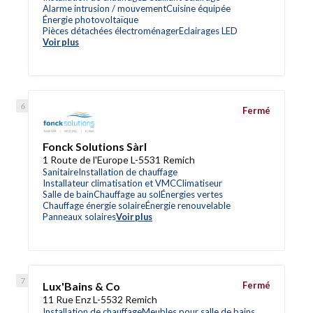
Alarme intrusion / mouvement
Cuisine équipée
Énergie photovoltaïque
Pièces détachées électroménager
Eclairages LED
Voir plus
Fermé
Fonck Solutions Sàrl
1 Route de l'Europe L-5531 Remich
Sanitaire
Installation de chauffage
Installateur climatisation et VMC
Climatiseur
Salle de bain
Chauffage au sol
Énergies vertes
Chauffage énergie solaire
Énergie renouvelable
Panneaux solaires
Voir plus
Lux'Bains & Co
Fermé
11 Rue Enz L-5532 Remich
Installation de chauffage
Meubles pour salle de bains