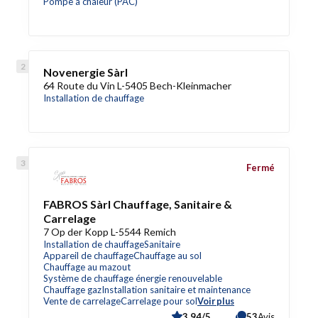
Pompe à chaleur (PAC)
Novenergie Sàrl
64 Route du Vin L-5405 Bech-Kleinmacher
Installation de chauffage
Fermé
FABROS Sàrl Chauffage, Sanitaire &
Carrelage
7 Op der Kopp L-5544 Remich
Installation de chauffage
Sanitaire
Appareil de chauffage
Chauffage au sol
Chauffage au mazout
Système de chauffage énergie renouvelable
Chauffage gaz
Installation sanitaire et maintenance
Vente de carrelage
Carrelage pour sol
Voir plus
3,94/5
53
Avis