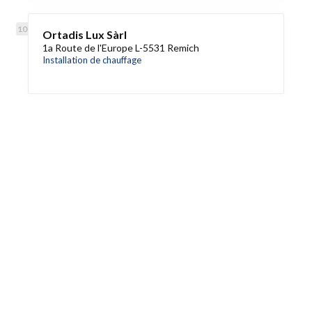
Ortadis Lux Sàrl
1a Route de l'Europe L-5531 Remich
Installation de chauffage
Accès rapide
Référencez votre entreprise
Blog
Liens utiles
Contactez-nous
Mentions légales