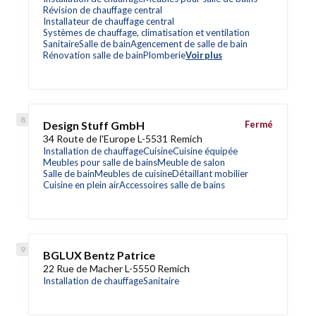
Révision de chauffage central
Installateur de chauffage central
Systèmes de chauffage, climatisation et ventilation
Sanitaire
Salle de bain
Agencement de salle de bain
Rénovation salle de bain
Plomberie
Voir plus
Design Stuff GmbH
Fermé
34 Route de l'Europe L-5531 Remich
Installation de chauffage
Cuisine
Cuisine équipée
Meubles pour salle de bains
Meuble de salon
Salle de bain
Meubles de cuisine
Détaillant mobilier
Cuisine en plein air
Accessoires salle de bains
BGLUX Bentz Patrice
22 Rue de Macher L-5550 Remich
Installation de chauffage
Sanitaire