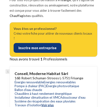
Pour tous vos projets de maison à
Frisange
, qu'il s'agisse de
construction, rénovation ou aménagement, notre plateforme
est conçue pour vous aider à trouver facilement des
Chauffagistes
qualifiés.
Vous êtes un professionnel?
Créez votre fiche pour attirer de nouveaux clients locaux
!
Inscrire mon entreprise
Nous avons trouvé
1
Professionnels
Conseil, Moderne Habitat Sàrl
16B Robert Schuman-Strooss L-5751 Frisange
Énergie renouvelable
Energies renouvelables
Pompe à chaleur (PAC)
Énergie photovoltaïque
Ballon d’eau chaude
Chaudière à haut rendement énergétique
Installateur climatisation et VMC
Adoucisseur d’eau
Système de récupération des eaux pluviales
Travaux d'isolation
Voir plus