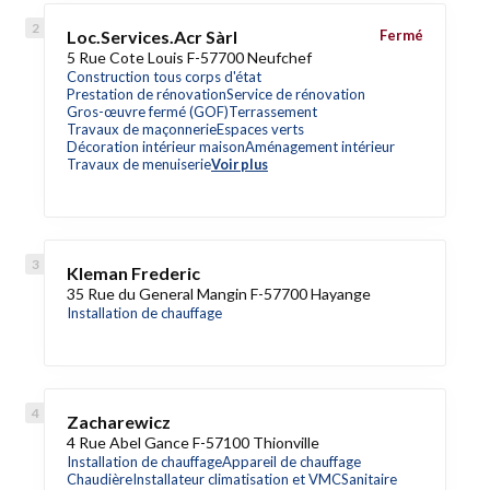
Loc.Services.Acr Sàrl
Fermé
5 Rue Cote Louis F-57700 Neufchef
Construction tous corps d'état
Prestation de rénovation
Service de rénovation
Gros-œuvre fermé (GOF)
Terrassement
Travaux de maçonnerie
Espaces verts
Décoration intérieur maison
Aménagement intérieur
Travaux de menuiserie
Voir plus
Kleman Frederic
35 Rue du General Mangin F-57700 Hayange
Installation de chauffage
Zacharewicz
4 Rue Abel Gance F-57100 Thionville
Installation de chauffage
Appareil de chauffage
Chaudière
Installateur climatisation et VMC
Sanitaire