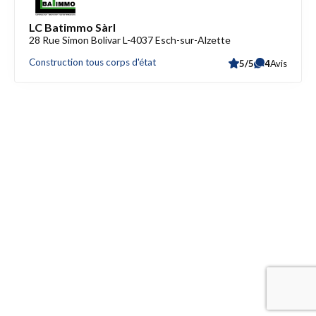
LC Batimmo Sàrl
28 Rue Simon Bolivar L-4037 Esch-sur-Alzette
Construction tous corps d'état
5/5
4
Avis
Accès rapide
Référencez votre entreprise
Blog
Liens utiles
Contactez-nous
Mentions légales