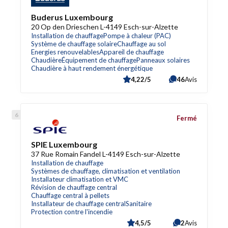
Buderus Luxembourg
20 Op den Drieschen L-4149 Esch-sur-Alzette
Installation de chauffage
Pompe à chaleur (PAC)
Système de chauffage solaire
Chauffage au sol
Energies renouvelables
Appareil de chauffage
Chaudière
Équipement de chauffage
Panneaux solaires
Chaudière à haut rendement énergétique
4,22/5
46
Avis
Fermé
SPIE Luxembourg
37 Rue Romain Fandel L-4149 Esch-sur-Alzette
Installation de chauffage
Systèmes de chauffage, climatisation et ventilation
Installateur climatisation et VMC
Révision de chauffage central
Chauffage central à pellets
Installateur de chauffage central
Sanitaire
Protection contre l'incendie
4,5/5
2
Avis