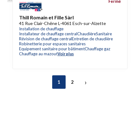
Fermé
Thill Romain et Fille Sàrl
41 Rue Clair-Chêne L-4061 Esch-sur-Alzette
Installation de chauffage
Installateur de chauffage central
Chaudière
Sanitaire
Révision de chauffage central
Entretien de chaudière
Robinetterie pour espaces sanitaires
Equipement sanitaire pour bâtiment
Chauffage gaz
Chauffage au mazout
Voir plus
›
1
2
Accès rapide
Référencez votre entreprise
Blog