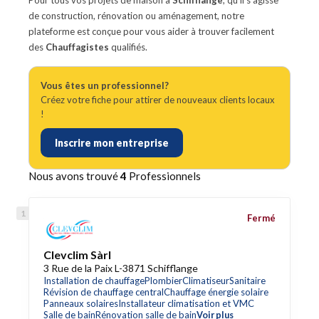
Pour tous vos projets de maison à
Schifflange
, qu'il s'agisse
de construction, rénovation ou aménagement, notre
plateforme est conçue pour vous aider à trouver facilement
des
Chauffagistes
qualifiés.
Vous êtes un professionnel?
Créez votre fiche pour attirer de nouveaux clients locaux
!
Inscrire mon entreprise
Nous avons trouvé
4
Professionnels
Fermé
Clevclim Sàrl
3 Rue de la Paix L-3871 Schifflange
Installation de chauffage
Plombier
Climatiseur
Sanitaire
Révision de chauffage central
Chauffage énergie solaire
Panneaux solaires
Installateur climatisation et VMC
Salle de bain
Rénovation salle de bain
Voir plus