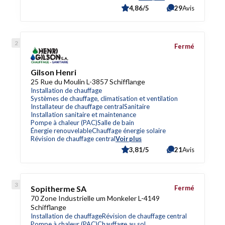
4,86/5
29
Avis
Fermé
Gilson Henri
25 Rue du Moulin L-3857 Schifflange
Installation de chauffage
Systèmes de chauffage, climatisation et ventilation
Installateur de chauffage central
Sanitaire
Installation sanitaire et maintenance
Pompe à chaleur (PAC)
Salle de bain
Énergie renouvelable
Chauffage énergie solaire
Révision de chauffage central
Voir plus
3,81/5
21
Avis
Sopitherme SA
Fermé
70 Zone Industrielle um Monkeler L-4149
Schifflange
Installation de chauffage
Révision de chauffage central
Pompe à chaleur (PAC)
Chauffage au sol