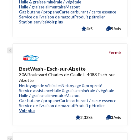
Huile & graisse minérale / végétale
Huile / graisse alimentaire
Mazout
Gaz butane / propane
Carte carburant / carte essence
Service de livraison de mazout
Produit pétrolier
Station-service
Voir plus
4/5
5
Avis
Fermé
BestWash - Esch-sur-Alzette
306 Boulevard Charles de Gaulle L-4083 Esch-sur-
Alzette
Nettoyage de véhicules
Nettoyage & propreté
Service assistance
Huile & graisse minérale / végétale
Huile / graisse alimentaire
Mazout
Gaz butane / propane
Carte carburant / carte essence
Service de livraison de mazout
Produit pétrolier
Voir plus
2,33/5
3
Avis