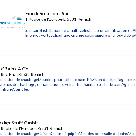
Fonck Solutions Sàrl
1 Route de l'Europe L-5531 Remich
Sanitaire
Installation de chauffage
Installateur climatisation et
Énergies vertes
Chauffage énergie solaire
Énergie renouvelable
P
x'Bains & Co
 Rue Enz L-5532 Remich
stallation de chauffage
Meubles pour salle de bains
Révision de chauffage centr
stèmes de chauffage, climatisation et ventilation
Sanitaire
Salle de bain
Agencem
omberie
Voir plus
sign Stuff GmbH
 Route de l'Europe L-5531 Remich
stallation de chauffage
Cuisine
Cuisine équipée
Meubles pour salle de bains
Meub