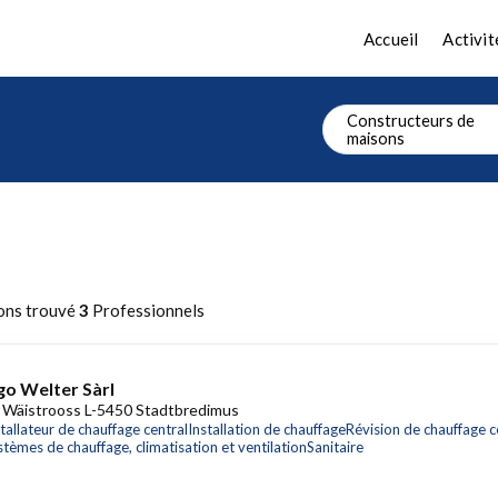
Accueil
Activit
Constructeurs de
maisons
ons trouvé
3
Professionnels
go Welter Sàrl
 Wäistrooss L-5450 Stadtbredimus
tallateur de chauffage central
Installation de chauffage
Révision de chauffage c
stèmes de chauffage, climatisation et ventilation
Sanitaire