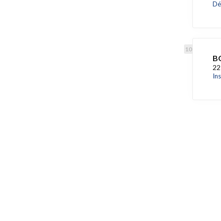
Dé
BG
22
In
Accès rapide
Référencez votre entrep
Blog