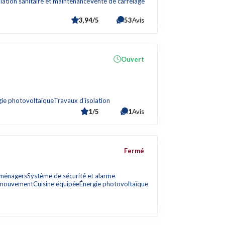
llation sanitaire et maintenance
Vente de carrelage
3,94/5
53
Avis
Ouvert
gie photovoltaïque
Travaux d'isolation
1/5
1
Avis
Fermé
oménagers
Système de sécurité et alarme
/ mouvement
Cuisine équipée
Énergie photovoltaïque