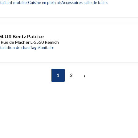
taillant mobilier
Cuisine en plein air
Accessoires salle de bains
LUX Bentz Patrice
 Rue de Macher L-5550 Remich
stallation de chauffage
Sanitaire
›
1
2
rise