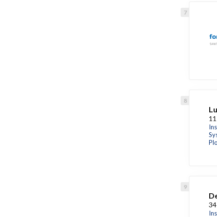
Lu
11
In
Sy
Pl
De
34
In