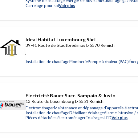
Système de chauffage énergie renouvelable
Chauffage gaz
Insta
Carrelage pour sol
Voir plus
Ideal Habitat Luxembourg Sàrl
39-41 Route de Stadtbredimus L-5570 Remich
Installation de chauffage
Plomberie
Pompe à chaleur (PAC)
Éner
Electricité Bauer Succ. Sampaio & Justo
13 Route de Luxembourg L-5551 Remich
Electroménager
Maintenance et dépannage d’appareils électr
Installation de chauffage
Détaillant éclairage
Alarme intrusion 
Pièces détachées électroménager
Eclairages LED
Voir plus