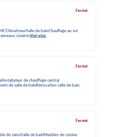
Fermé
 VMC
Climatiseur
Salle de bain
Chauffage au sol
anneaux solaires
Voir plus
Fermé
al
Installateur de chauffage central
ent de salle de bain
Rénovation salle de bain
Fermé
le de salon
Salle de bain
Meubles de cuisine