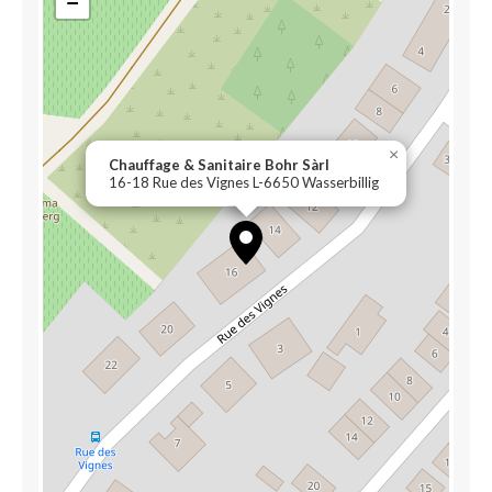
−
×
Chauffage & Sanitaire Bohr Sàrl
16-18 Rue des Vignes L-6650 Wasserbillig