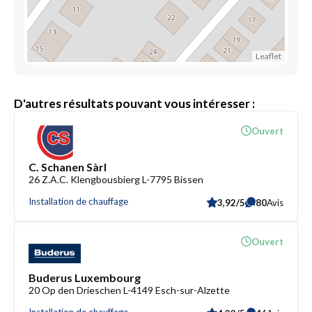
Leaflet
D'autres résultats pouvant vous intéresser :
Ouvert
C. Schanen Sàrl
26 Z.A.C. Klengbousbierg L-7795 Bissen
Installation de chauffage
3,92/5
80
Avis
Ouvert
Buderus Luxembourg
20 Op den Drieschen L-4149 Esch-sur-Alzette