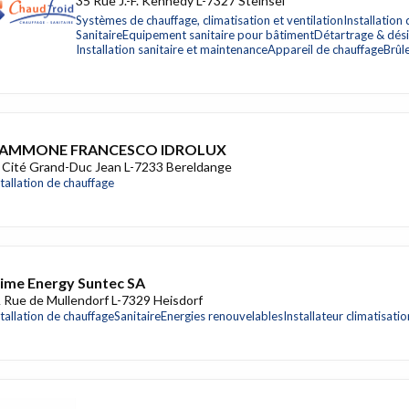
35 Rue J.-F. Kennedy L-7327 Steinsel
Systèmes de chauffage, climatisation et ventilation
Installation
Sanitaire
Equipement sanitaire pour bâtiment
Détartrage & désin
Installation sanitaire et maintenance
Appareil de chauffage
Brûl
AMMONE FRANCESCO IDROLUX
 Cité Grand-Duc Jean L-7233 Bereldange
stallation de chauffage
ime Energy Suntec SA
 Rue de Mullendorf L-7329 Heisdorf
stallation de chauffage
Sanitaire
Energies renouvelables
Installateur climatisat