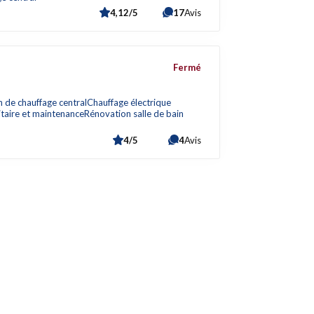
4,12/5
17
Avis
Fermé
n de chauffage central
Chauffage électrique
nitaire et maintenance
Rénovation salle de bain
4/5
4
Avis
Liens utiles
Contactez-nous
Mentions légales