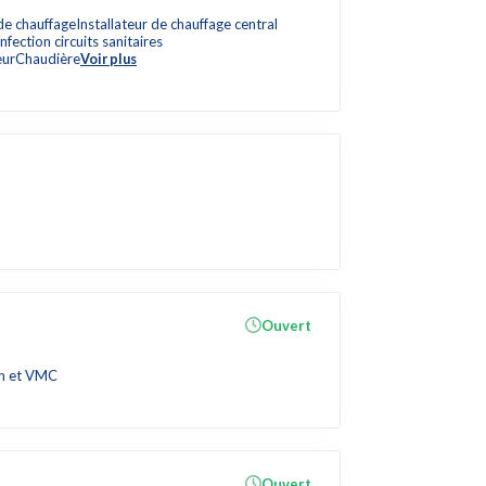
 de chauffage
Installateur de chauffage central
fection circuits sanitaires
eur
Chaudière
Voir plus
Ouvert
ion et VMC
Ouvert