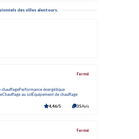
ionnels des villes alentours.
Fermé
e chauffage
Performance énergétique
ue
Chauffage au sol
Équipement de chauffage
4,46/5
35
Avis
Fermé