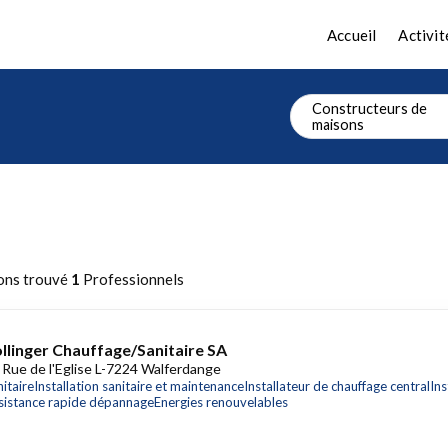
Accueil
Activit
Constructeurs de
maisons
ons trouvé
1
Professionnels
llinger Chauffage/Sanitaire SA
 Rue de l'Eglise L-7224 Walferdange
itaire
Installation sanitaire et maintenance
Installateur de chauffage central
Ins
sistance rapide dépannage
Energies renouvelables