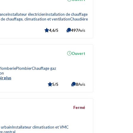
nance
Installateur électricien
Installation de chauffage
de chauffage, climatisation et ventilation
Chaudière
4,6/5
497
Avis
Ouvert
Plomberie
Plombier
Chauffage gaz
ion
ir plus
5/5
8
Avis
Fermé
 urbain
Installateur climatisation et VMC
ge central