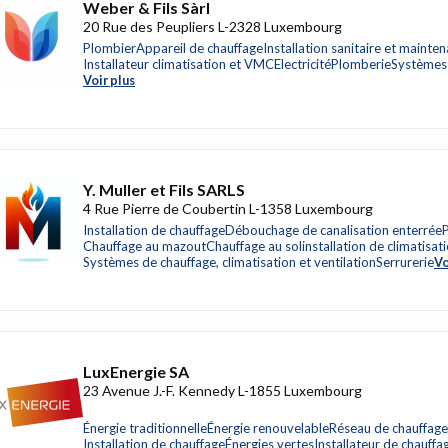
Weber & Fils Sàrl
20 Rue des Peupliers L-2328 Luxembourg
Plombier
Appareil de chauffage
Installation sanitaire et mainte
Installateur climatisation et VMC
Electricité
Plomberie
Systèmes 
Voir plus
Y. Muller et Fils SARLS
4 Rue Pierre de Coubertin L-1358 Luxembourg
Installation de chauffage
Débouchage de canalisation enterrée
Chauffage au mazout
Chauffage au sol
installation de climatisat
Systèmes de chauffage, climatisation et ventilation
Serrurerie
Vo
LuxEnergie SA
23 Avenue J.-F. Kennedy L-1855 Luxembourg
Énergie traditionnelle
Énergie renouvelable
Réseau de chauffage
Installation de chauffage
Énergies vertes
Installateur de chauffa