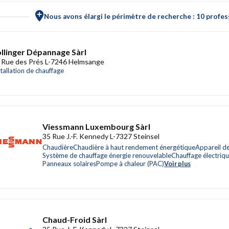
Nous avons élargi le périmètre de recherche : 10 profess
llinger Dépannage Sàrl
 Rue des Prés L-7246 Helmsange
stallation de chauffage
Viessmann Luxembourg Sàrl
35 Rue J.-F. Kennedy L-7327 Steinsel
Chaudière
Chaudière à haut rendement énergétique
Appareil d
Système de chauffage énergie renouvelable
Chauffage électriq
Panneaux solaires
Pompe à chaleur (PAC)
Voir plus
Chaud-Froid Sàrl