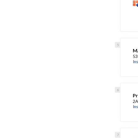
M
53
In
Pr
2A
In