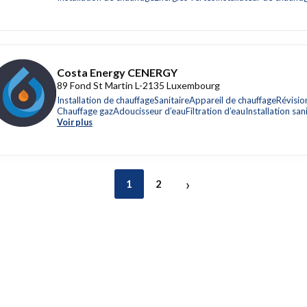
Costa Energy CENERGY
89 Fond St Martin L-2135 Luxembourg
Installation de chauffage
Sanitaire
Appareil de chauffage
Révisio
Chauffage gaz
Adoucisseur d’eau
Filtration d’eau
Installation sa
Voir plus
›
1
2
rise