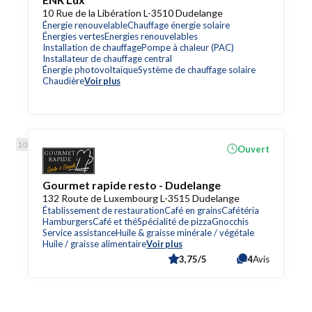
10 Rue de la Libération L-3510 Dudelange
Énergie renouvelable
Chauffage énergie solaire
Énergies vertes
Energies renouvelables
Installation de chauffage
Pompe à chaleur (PAC)
Installateur de chauffage central
Énergie photovoltaïque
Système de chauffage solaire
Chaudière
Voir plus
Ouvert
Gourmet rapide resto - Dudelange
132 Route de Luxembourg L-3515 Dudelange
Établissement de restauration
Café en grains
Cafétéria
Hamburgers
Café et thé
Spécialité de pizza
Gnocchis
Service assistance
Huile & graisse minérale / végétale
Huile / graisse alimentaire
Voir plus
3,75/5
4
Avis