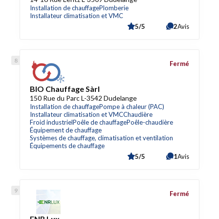
Installation de chauffage
Plomberie
Installateur climatisation et VMC
5/5
2
Avis
Fermé
BIO Chauffage Sàrl
150 Rue du Parc L-3542 Dudelange
Installation de chauffage
Pompe à chaleur (PAC)
Installateur climatisation et VMC
Chaudière
Froid industriel
Poêle de chauffage
Poêle-chaudière
Équipement de chauffage
Systèmes de chauffage, climatisation et ventilation
Équipements de chauffage
5/5
1
Avis
Fermé
ENR Lux