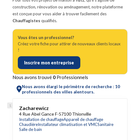
Pour tous vos projets de maison à
Yutz
, qu'il s'agisse de
construction, rénovation ou aménagement, notre plateforme
est conçue pour vous aider à trouver facilement des
Chauffagistes
qualifiés.
Vous êtes un professionnel?
Créez votre fiche pour attirer de nouveaux clients locaux
!
Inscrire mon entreprise
Nous avons trouvé
0
Professionnels
Nous avons élargi le périmètre de recherche : 10
professionnels des villes alentours.
Zacharewicz
4 Rue Abel Gance F-57100 Thionville
Installation de chauffage
Appareil de chauffage
Chaudière
Installateur climatisation et VMC
Sanitaire
Salle de bain