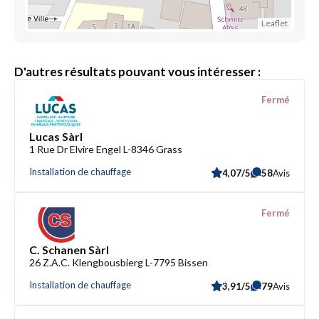
Leaflet
D'autres résultats pouvant vous intéresser :
Fermé
Lucas Sàrl
1 Rue Dr Elvire Engel L-8346 Grass
Installation de chauffage
4,07/5
58
Avis
Fermé
C. Schanen Sàrl
26 Z.A.C. Klengbousbierg L-7795 Bissen
Installation de chauffage
3,91/5
79
Avis