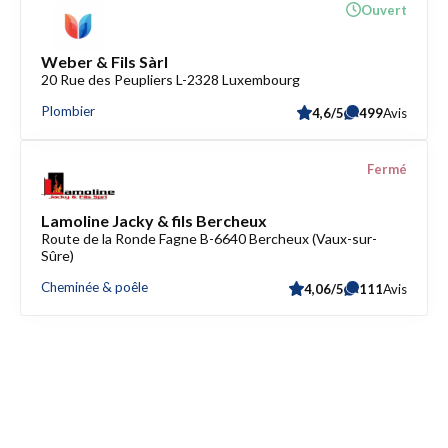
Ouvert
Weber & Fils Sàrl
20 Rue des Peupliers L-2328 Luxembourg
Plombier
4,6/5
499
Avis
Fermé
Lamoline Jacky & fils Bercheux
Route de la Ronde Fagne B-6640 Bercheux (Vaux-sur-
Sûre)
Cheminée & poêle
4,06/5
111
Avis
Accès rapide
Référencez votre entreprise