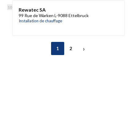
Rewatec SA
99 Rue de Warken L-9088 Ettelbruck
Installation de chauffage
›
1
2
Accès rapide
Référencez votre entreprise
Blog
Liens utiles
Contactez-nous
Mentions légales