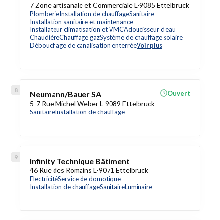
7 Zone artisanale et Commerciale L-9085 Ettelbruck
Plomberie
Installation de chauffage
Sanitaire
Installation sanitaire et maintenance
Installateur climatisation et VMC
Adoucisseur d’eau
Chaudière
Chauffage gaz
Système de chauffage solaire
Débouchage de canalisation enterrée
Voir plus
Neumann/Bauer SA
Ouvert
5-7 Rue Michel Weber L-9089 Ettelbruck
Sanitaire
Installation de chauffage
Infinity Technique Bâtiment
46 Rue des Romains L-9071 Ettelbruck
Electricité
Service de domotique
Installation de chauffage
Sanitaire
Luminaire