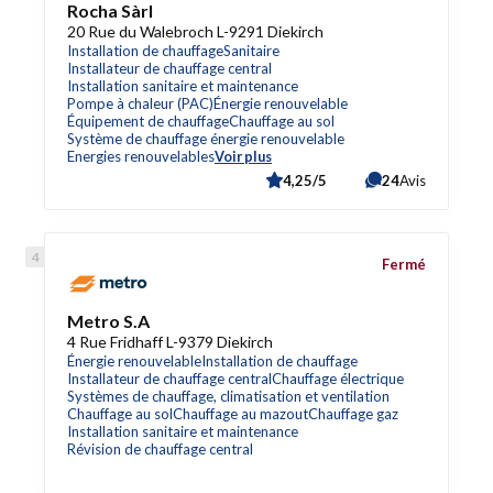
Rocha Sàrl
20 Rue du Walebroch L-9291 Diekirch
Installation de chauffage
Sanitaire
Installateur de chauffage central
Installation sanitaire et maintenance
Pompe à chaleur (PAC)
Énergie renouvelable
Équipement de chauffage
Chauffage au sol
Système de chauffage énergie renouvelable
Energies renouvelables
Voir plus
4,25/5
24
Avis
Fermé
Metro S.A
4 Rue Fridhaff L-9379 Diekirch
Énergie renouvelable
Installation de chauffage
Installateur de chauffage central
Chauffage électrique
Systèmes de chauffage, climatisation et ventilation
Chauffage au sol
Chauffage au mazout
Chauffage gaz
Installation sanitaire et maintenance
Révision de chauffage central