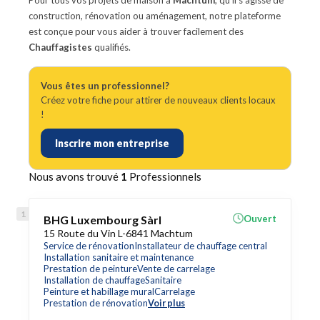
Pour tous vos projets de maison à
Machtum
, qu'il s'agisse de
construction, rénovation ou aménagement, notre plateforme
est conçue pour vous aider à trouver facilement des
Chauffagistes
qualifiés.
Vous êtes un professionnel?
Créez votre fiche pour attirer de nouveaux clients locaux
!
Inscrire mon entreprise
Nous avons trouvé
1
Professionnels
BHG Luxembourg Sàrl
Ouvert
15 Route du Vin L-6841 Machtum
Service de rénovation
Installateur de chauffage central
Installation sanitaire et maintenance
Prestation de peinture
Vente de carrelage
Installation de chauffage
Sanitaire
Peinture et habillage mural
Carrelage
Prestation de rénovation
Voir plus