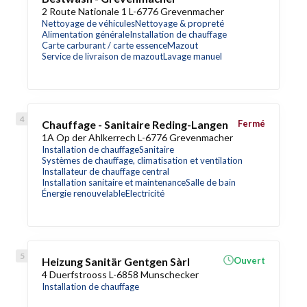
2 Route Nationale 1 L-6776 Grevenmacher
Nettoyage de véhicules
Nettoyage & propreté
Alimentation générale
Installation de chauffage
Carte carburant / carte essence
Mazout
Service de livraison de mazout
Lavage manuel
Chauffage - Sanitaire Reding-Langen
Fermé
1A Op der Ahlkerrech L-6776 Grevenmacher
Installation de chauffage
Sanitaire
Systèmes de chauffage, climatisation et ventilation
Installateur de chauffage central
Installation sanitaire et maintenance
Salle de bain
Énergie renouvelable
Electricité
Heizung Sanitär Gentgen Sàrl
Ouvert
4 Duerfstrooss L-6858 Munschecker
Installation de chauffage