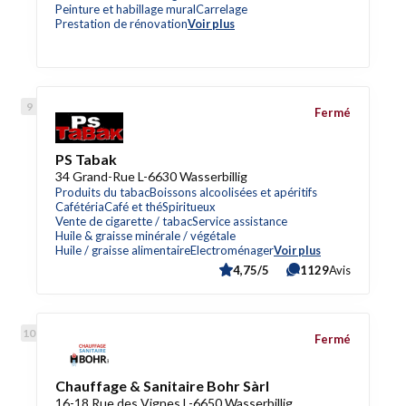
Peinture et habillage mural
Carrelage
Prestation de rénovation
Voir plus
Fermé
PS Tabak
34 Grand-Rue L-6630 Wasserbillig
Produits du tabac
Boissons alcoolisées et apéritifs
Cafétéria
Café et thé
Spiritueux
Vente de cigarette / tabac
Service assistance
Huile & graisse minérale / végétale
Huile / graisse alimentaire
Electroménager
Voir plus
4,75/5
1129
Avis
Fermé
Chauffage & Sanitaire Bohr Sàrl
16-18 Rue des Vignes L-6650 Wasserbillig