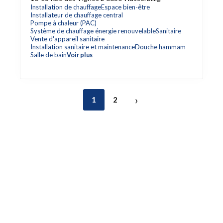
Installation de chauffage
Espace bien-être
Installateur de chauffage central
Pompe à chaleur (PAC)
Système de chauffage énergie renouvelable
Sanitaire
Vente d'appareil sanitaire
Installation sanitaire et maintenance
Douche hammam
Salle de bain
Voir plus
›
1
2
Accès rapide
Référencez votre entreprise
Blog
Liens utiles