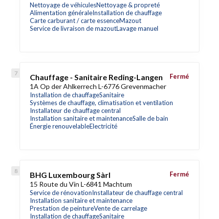
Nettoyage de véhicules
Nettoyage & propreté
Alimentation générale
Installation de chauffage
Carte carburant / carte essence
Mazout
Service de livraison de mazout
Lavage manuel
Chauffage - Sanitaire Reding-Langen
Fermé
1A Op der Ahlkerrech L-6776 Grevenmacher
Installation de chauffage
Sanitaire
Systèmes de chauffage, climatisation et ventilation
Installateur de chauffage central
Installation sanitaire et maintenance
Salle de bain
Énergie renouvelable
Electricité
BHG Luxembourg Sàrl
Fermé
15 Route du Vin L-6841 Machtum
Service de rénovation
Installateur de chauffage central
Installation sanitaire et maintenance
Prestation de peinture
Vente de carrelage
Installation de chauffage
Sanitaire