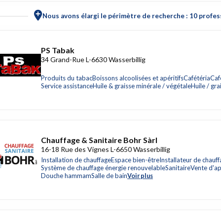
Nous avons élargi le périmètre de recherche : 10 profess
PS Tabak
34 Grand-Rue L-6630 Wasserbillig
Produits du tabac
Boissons alcoolisées et apéritifs
Cafétéria
Caf
Service assistance
Huile & graisse minérale / végétale
Huile / gra
Chauffage & Sanitaire Bohr Sàrl
16-18 Rue des Vignes L-6650 Wasserbillig
Installation de chauffage
Espace bien-être
Installateur de chauff
Système de chauffage énergie renouvelable
Sanitaire
Vente d'ap
Douche hammam
Salle de bain
Voir plus