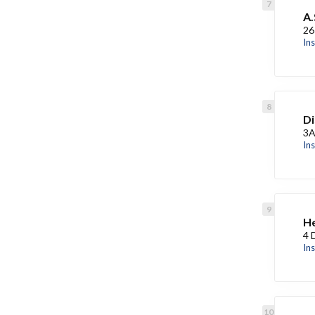
A.
26
In
Di
3A
In
He
4 
In