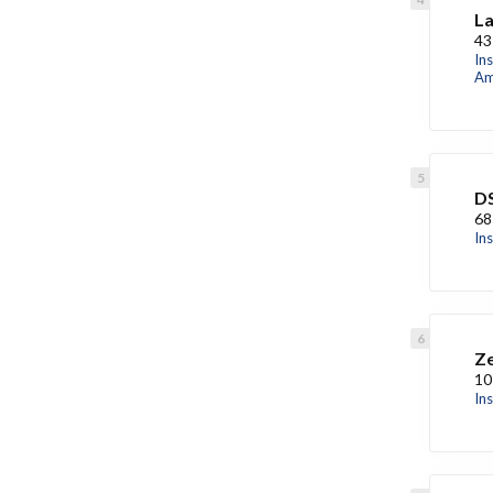
L
43
In
Am
DS
68
Ins
Ze
10
In