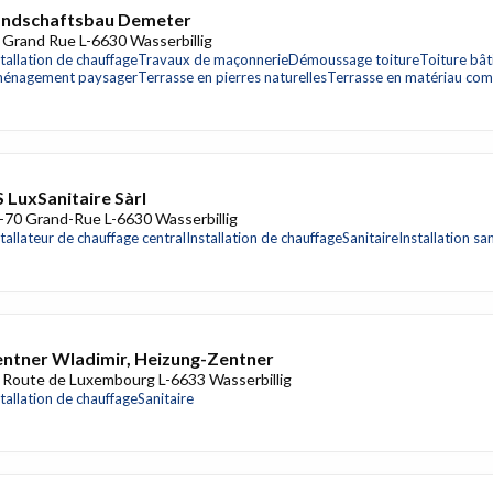
andschaftsbau Demeter
 Grand Rue L-6630 Wasserbillig
stallation de chauffage
Travaux de maçonnerie
Démoussage toiture
Toiture bâ
énagement paysager
Terrasse en pierres naturelles
Terrasse en matériau com
 LuxSanitaire Sàrl
-70 Grand-Rue L-6630 Wasserbillig
tallateur de chauffage central
Installation de chauffage
Sanitaire
Installation sa
ntner Wladimir, Heizung-Zentner
 Route de Luxembourg L-6633 Wasserbillig
stallation de chauffage
Sanitaire