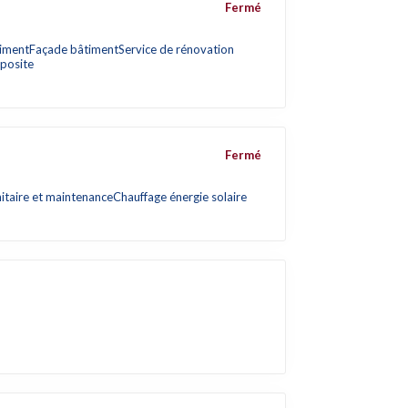
Fermé
timent
Façade bâtiment
Service de rénovation
posite
Fermé
nitaire et maintenance
Chauffage énergie solaire