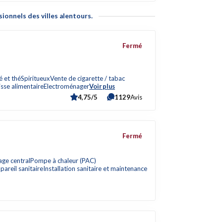
ionnels des villes alentours.
Fermé
é et thé
Spiritueux
Vente de cigarette / tabac
isse alimentaire
Electroménager
Voir plus
4,75/5
1129
Avis
Fermé
age central
Pompe à chaleur (PAC)
pareil sanitaire
Installation sanitaire et maintenance