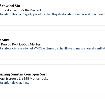
Schwind Sàrl
 Rue du Parc L-6684 Mertert
stallation de chauffage
Appareil de chauffage
Installation sanitaire et maintena
solux
 Rue du Port L-6685 Mertert
stallateur climatisation et VMC
Systèmes de chauffage, climatisation et ventila
izung Sanitär Gentgen Sàrl
Duerfstrooss L-6858 Munschecker
stallation de chauffage