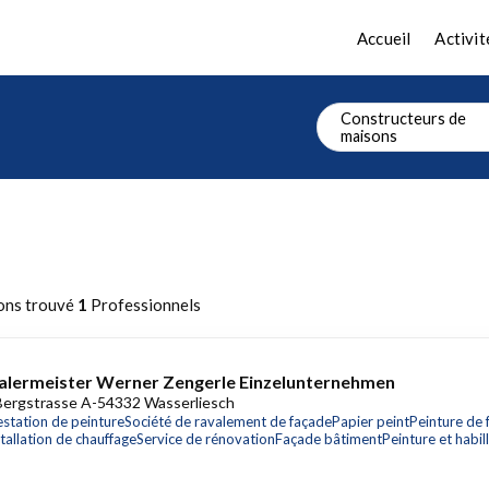
Accueil
Activit
Constructeurs de
maisons
ons trouvé
1
Professionnels
lermeister Werner Zengerle Einzelunternehmen
Bergstrasse A-54332 Wasserliesch
estation de peinture
Société de ravalement de façade
Papier peint
Peinture de 
stallation de chauffage
Service de rénovation
Façade bâtiment
Peinture et habil